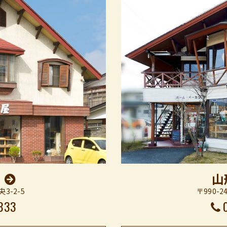
山
央3-2-5
〒990-2
833